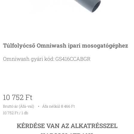
Túlfolyócső Omniwash ipari mosogatógéphez
Omniwash gyári kód: GS416CCABGR
10 752
Ft
Bruttó ár (Áfá-val)
Áfa nélkül 8 466 Ft
10 752 Ft / 1 db
KÉRDÉSE VAN AZ ALKATRÉSSZEL