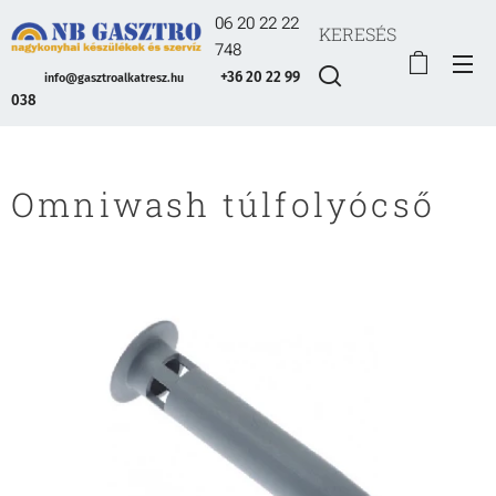
06 20 22 22
KERESÉS
748
+36 20 22 99
info@gasztroalkatresz.hu
038
Omniwash túlfolyócső