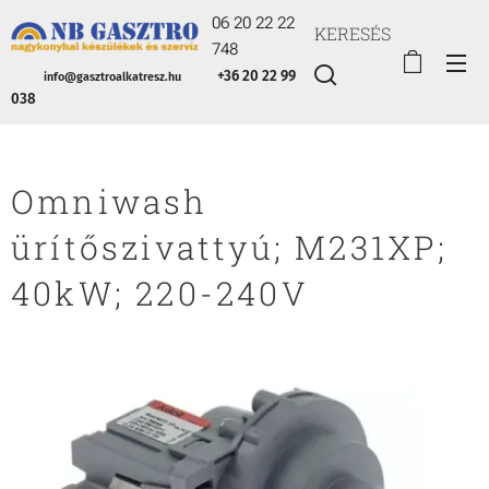
06 20 22 22
KERESÉS
748
+36 20 22 99
info@gasztroalkatresz.hu
038
Omniwash
ürítőszivattyú; M231XP;
40kW; 220-240V