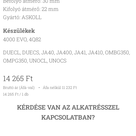
Befolyó átmérő: 30 mm
Kifolyó átmérő: 22 mm
Gyártó: ASKOLL
Készülékek
4000 EVO, 4Q82
DUECL, DUECS, JA40, JA400, JA41, JA410, OMBG350,
OMPG350, UNOCL, UNOCS
14 265
Ft
Bruttó ár (Áfá-val)
Áfa nélkül 11 232 Ft
14 265 Ft / 1 db
KÉRDÉSE VAN AZ ALKATRÉSSZEL
KAPCSOLATBAN?