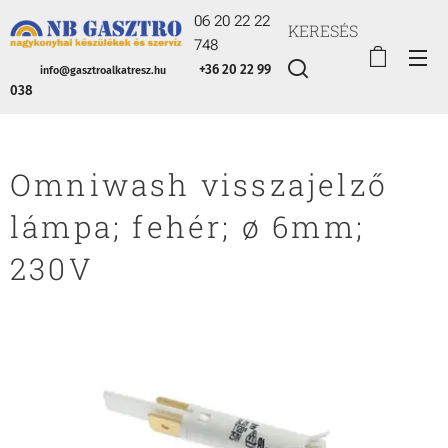
06 20 22 22
KERESÉS
748
+36 20 22 99
info@gasztroalkatresz.hu
038
Omniwash visszajelző
lámpa; fehér; ø 6mm;
230V