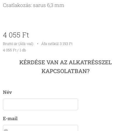
Csatlakozás: sarus 6,3 mm
4 055
Ft
Bruttó ár (Áfá-val)
Áfa nélkül 3 193 Ft
4 055 Ft / 1 db
KÉRDÉSE VAN AZ ALKATRÉSSZEL
KAPCSOLATBAN?
Név
E-mail