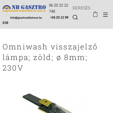
06 20 22 22
KERESÉS
748
+36 20 22 99
info@gasztroalkatresz.hu
038
Omniwash visszajelző
lámpa; zöld; ø 8mm;
230V