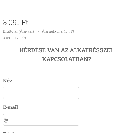
3 091
Ft
Bruttó ár (Áfá-val)
Áfa nélkül 2 434 Ft
3 091 Ft / 1 db
KÉRDÉSE VAN AZ ALKATRÉSSZEL
KAPCSOLATBAN?
Név
E-mail