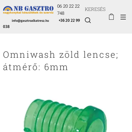
06 20 22 22
KERESÉS
748
+36 20 22 99
info@gasztroalkatresz.hu
038
Omniwash zöld lencse;
átmérő: 6mm