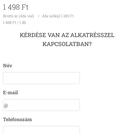
1 498
Ft
Bruttó ár (Áfá-val)
Áfa nélkül 1 180 Ft
1 498 Ft / 1 db
KÉRDÉSE VAN AZ ALKATRÉSSZEL
KAPCSOLATBAN?
Név
E-mail
Telefonszám