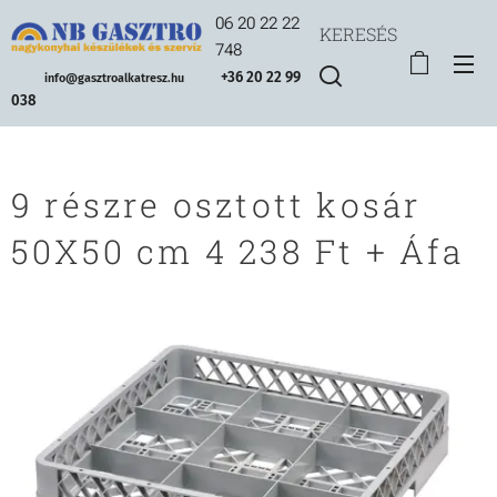
06 20 22 22
KERESÉS
748
+36 20 22 99
info@gasztroalkatresz.hu
038
9 részre osztott kosár
50X50 cm 4 238 Ft + Áfa