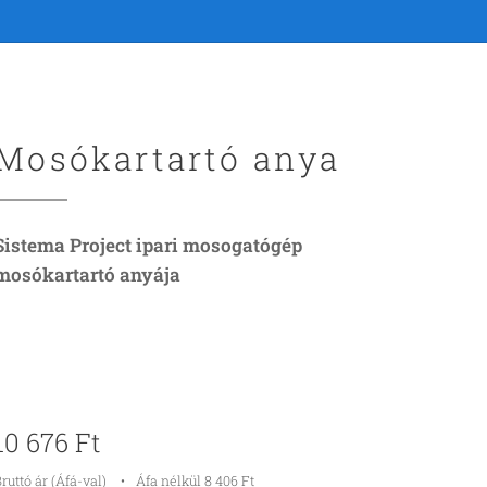
Mosókartartó anya
Sistema Project ipari mosogatógép
mosókartartó anyája
10 676
Ft
ruttó ár (Áfá-val)
Áfa nélkül 8 406 Ft