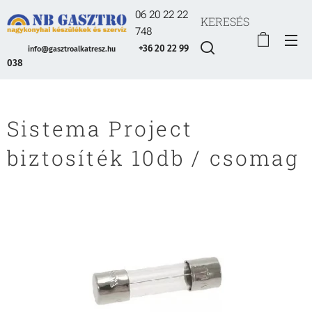
06 20 22 22
KERESÉS
748
+36 20 22 99
info@gasztroalkatresz.hu
038
Sistema Project
biztosíték 10db / csomag