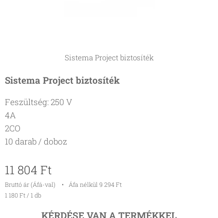
Sistema Project biztosíték
Sistema Project biztosíték
Feszültség: 250 V
4A
2CO
10 darab / doboz
11 804
Ft
Bruttó ár (Áfá-val)
Áfa nélkül 9 294 Ft
1 180 Ft / 1 db
KÉRDÉSE VAN A TERMÉKKEL