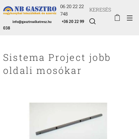
06 20 22 22
KERESÉS
748
+36 20 22 99
info@gasztroalkatresz.hu
038
Sistema Project jobb
oldali mosókar