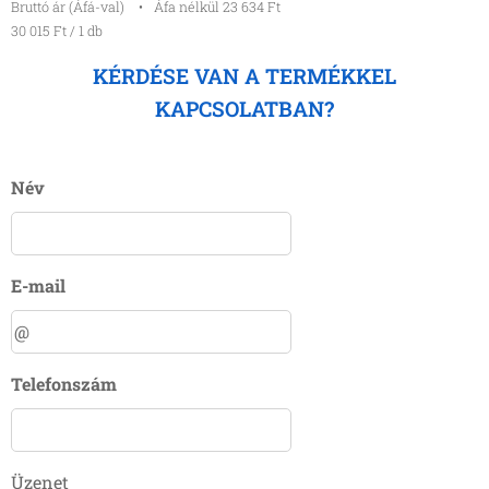
Bruttó ár (Áfá-val)
Áfa nélkül 23 634 Ft
30 015 Ft / 1 db
KÉRDÉSE VAN A TERMÉKKEL
KAPCSOLATBAN?
Név
E-mail
Telefonszám
Üzenet