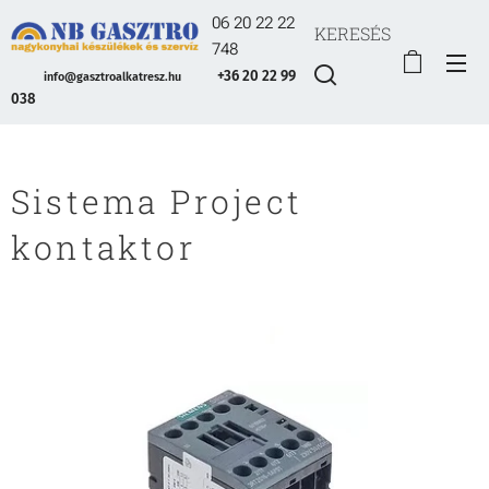
06 20 22 22
KERESÉS
748
+36 20 22 99
info@gasztroalkatresz.hu
038
Sistema Project
kontaktor