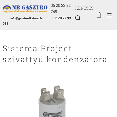
06 20 22 22
KERESÉS
748
+36 20 22 99
info@gasztroalkatresz.hu
038
Sistema Project
szivattyú kondenzátora