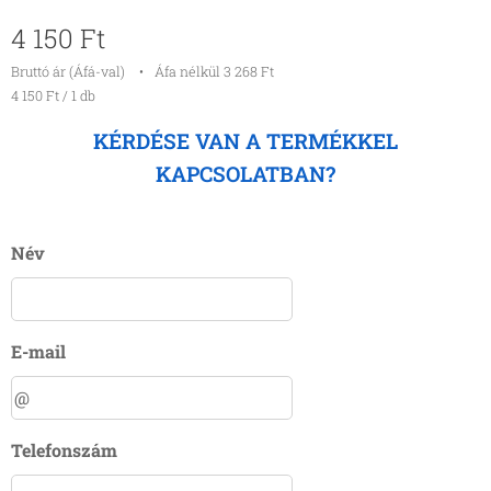
4 150
Ft
Bruttó ár (Áfá-val)
Áfa nélkül 3 268 Ft
4 150 Ft / 1 db
KÉRDÉSE VAN A TERMÉKKEL
KAPCSOLATBAN?
Név
E-mail
Telefonszám