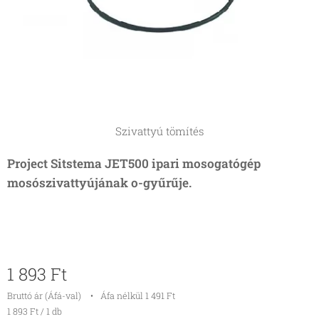
Szivattyú tömítés
Project Sitstema JET500 ipari mosogatógép
mosószivattyújának o-gyűrűje.
1 893
Ft
Bruttó ár (Áfá-val)
Áfa nélkül 1 491 Ft
1 893 Ft / 1 db