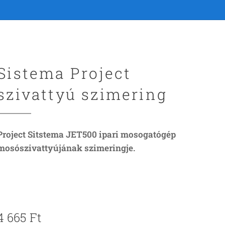
Sistema Project
szivattyú szimering
Project Sitstema JET500 ipari mosogatógép
mosószivattyújának szimeringje.
4 665
Ft