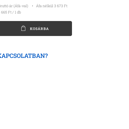
ruttó ár (Áfá-val)
Áfa nélkül 3 673 Ft
 665 Ft / 1 db
KOSÁRBA
KAPCSOLATBAN?