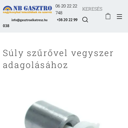
06 20 22 22
KERESÉS
748
+36 20 22 99
info@gasztroalkatresz.hu
038
Súly szűrővel vegyszer
adagolásához