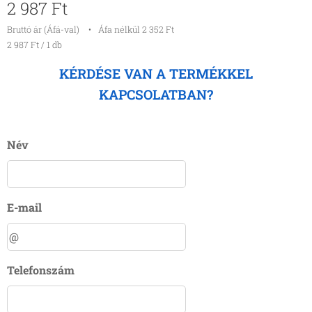
2 987
Ft
Bruttó ár (Áfá-val)
Áfa nélkül 2 352 Ft
2 987 Ft / 1 db
KÉRDÉSE VAN A TERMÉKKEL
KAPCSOLATBAN?
Név
E-mail
Telefonszám