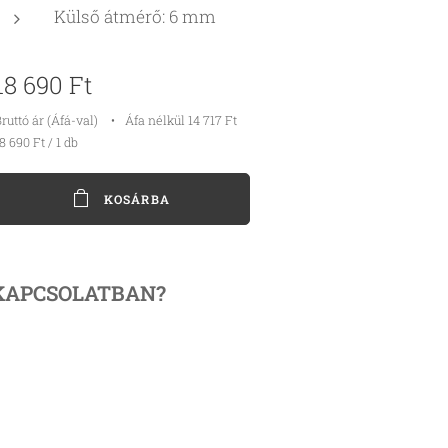
Külső átmérő: 6 mm
18 690
Ft
ruttó ár (Áfá-val)
Áfa nélkül 14 717 Ft
8 690 Ft / 1 db
KOSÁRBA
KAPCSOLATBAN?