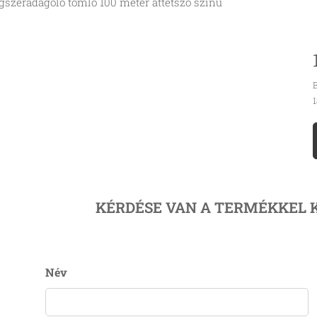
gszeradagoló tömlő 100 méter áttetsző színű
B
1
KÉRDÉSE VAN A TERMÉKKEL 
Név