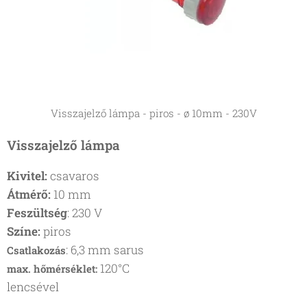
Visszajelző lámpa - piros - ø 10mm - 230V
Visszajelző lámpa
Kivitel:
csavaros
Átmérő:
10 mm
Feszültség
: 230 V
Színe:
piros
: 6,3 mm sarus
Csatlakozás
120°C
max. hőmérséklet:
lencsével