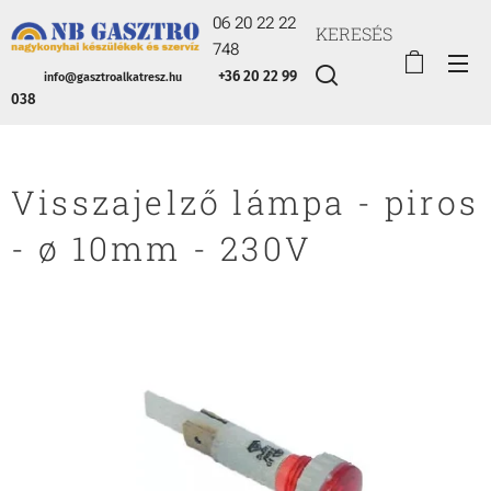
06 20 22 22
KERESÉS
748
+36 20 22 99
info@gasztroalkatresz.hu
038
Visszajelző lámpa - piros
- ø 10mm - 230V