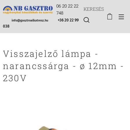
06 20 22 22
KERESÉS
748
+36 20 22 99
info@gasztroalkatresz.hu
038
Visszajelző lámpa -
narancssárga - ø 12mm -
230V