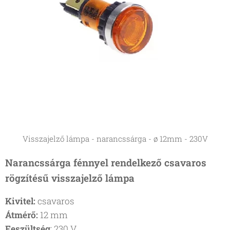
Visszajelző lámpa - narancssárga - ø 12mm - 230V
Narancssárga fénnyel rendelkező csavaros
rögzítésű visszajelző lámpa
Kivitel:
csavaros
Átmérő:
12 mm
Feszültség
: 230 V