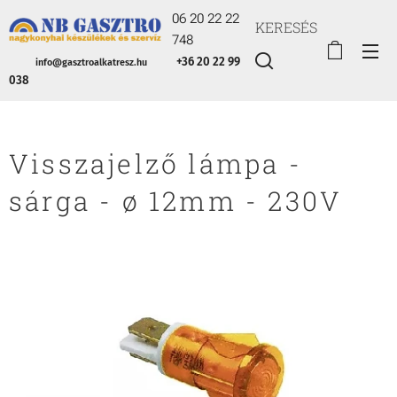
06 20 22 22
KERESÉS
748
+36 20 22 99
info@gasztroalkatresz.hu
038
Visszajelző lámpa -
sárga - ø 12mm - 230V