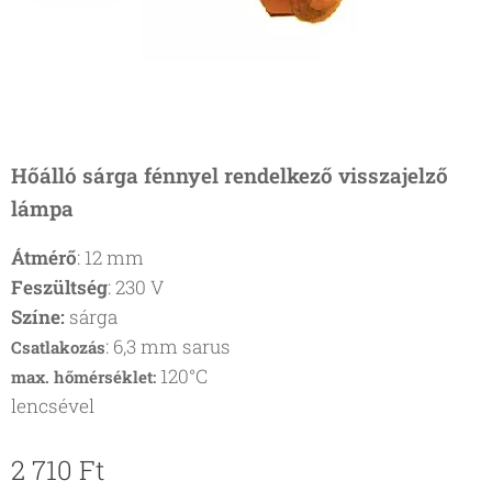
Hőálló sárga fénnyel rendelkező visszajelző
lámpa
Átmérő
: 12 mm
Feszültség
: 230 V
Színe:
sárga
: 6,3 mm sarus
Csatlakozás
120°C
max. hőmérséklet:
lencsével
2 710
Ft