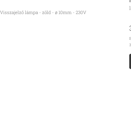
Visszajelző lámpa - zöld - ø 10mm - 230V
B
3