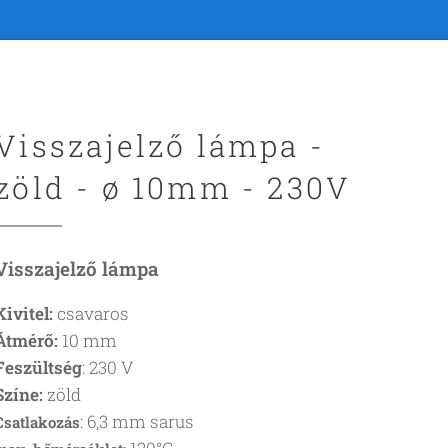
Visszajelző lámpa -
zöld - ø 10mm - 230V
Visszajelző lámpa
Kivitel:
csavaros
Átmérő:
10 mm
Feszültség
: 230 V
Színe:
zöld
: 6,3 mm sarus
Csatlakozás