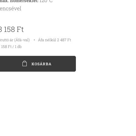
120°C
max. hőmérséklet:
lencsével
3 158
Ft
ruttó ár (Áfá-val)
Áfa nélkül 2 487 Ft
 158 Ft / 1 db
KOSÁRBA