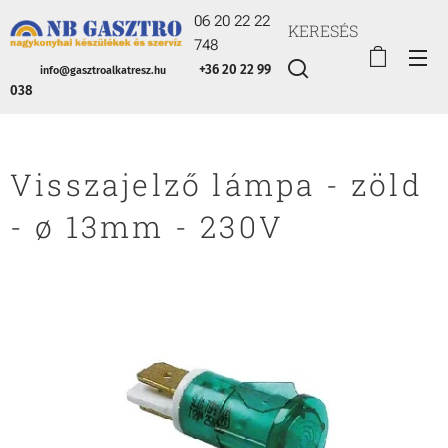
06 20 22 22
KERESÉS
748
+36 20 22 99
info@gasztroalkatresz.hu
038
Visszajelző lámpa - zöld
- ø 13mm - 230V