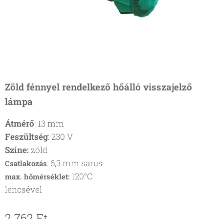
Zöld fénnyel rendelkező hőálló visszajelző
lámpa
Átmérő
: 13 mm
Feszültség
: 230 V
Színe:
zöld
: 6,3 mm sarus
Csatlakozás
120°C
max. hőmérséklet:
lencsével
2 762
Ft