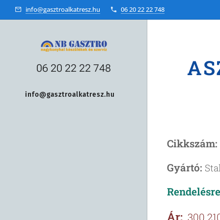
info@gasztroalkatresz.hu
06 20 22 22 748
AS
06 20 22 22 748
info@gasztroalkatresz.hu
+36 20 22 99 038
Cikkszám:
Gyártó:
Sta
Rendelésre,
Ár:
300 210