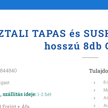
ZTALI TAPAS és SU
hosszú 8db 
844840
Tulajd
lgast
8 
Ma
 szállítás ideje
:
1-2 hét
As
Au
 Forint + Áfa