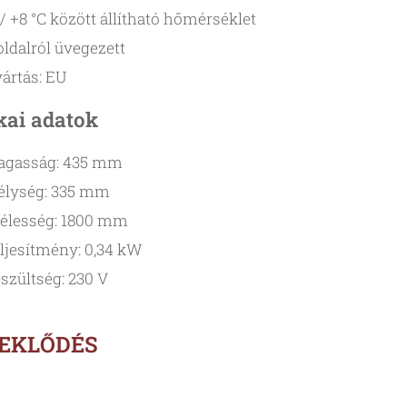
/ +8 °C között állítható hőmérséklet
oldalról üvegezett
ártás: EU
kai adatok
agasság: 435 mm
lység: 335 mm
élesség: 1800 mm
ljesítmény: 0,34 kW
szültség: 230 V
DEKLŐDÉS