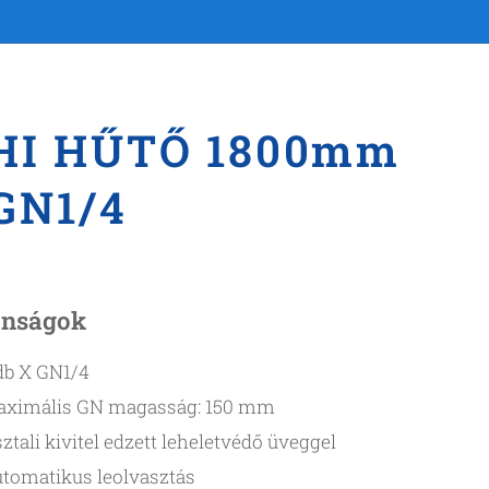
SHI HŰTŐ 1800mm
GN1/4
onságok
db X GN1/4
ximális GN magasság: 150 mm
ztali kivitel edzett leheletvédő üveggel
tomatikus leolvasztás