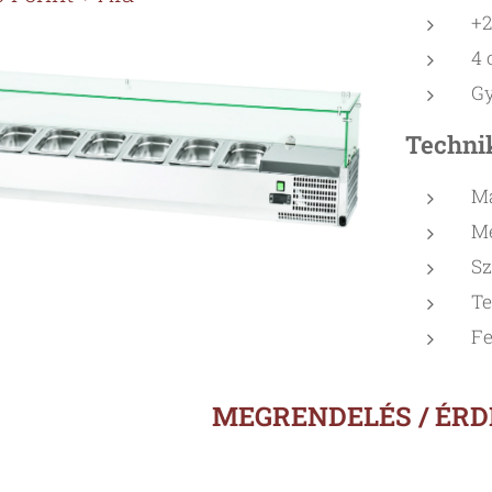
+2
4 
Gy
Techni
M
Mé
Sz
Te
Fe
MEGRENDELÉS / ÉR