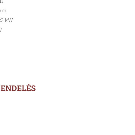
mm
 mm
,23 kW
V
RENDELÉS