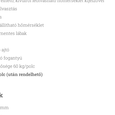
relhető, kívülről leolvasható hőmérséklet kijelzővel
lvasztás
s
t állítható hőmérséklet
amentes lábak
 ajtó
jtó fogantyú
tősége 60 kg/polc
olc (után rendelhető)
k
0 mm