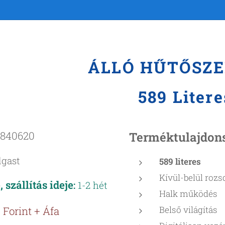
ÁLLÓ HŰTŐSZ
589 Liter
840620
Terméktulajdon
lgast
589 literes
Kívül-belül roz
 szállítás ideje
:
1-2 hét
Halk működés
 Forint + Áfa
Belső világítás