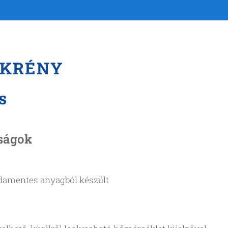
EKRÉNY
es
ságok
sdamentes anyagból készült