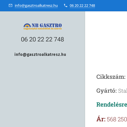
info@gasztroalkatresz.hu
06 20 22 22 748
06 20 22 22 748
info@gasztroalkatresz.hu
+36 20 22 99 038
Cikkszám:
Gyártó:
Sta
Rendelésre,
Ár:
568 250