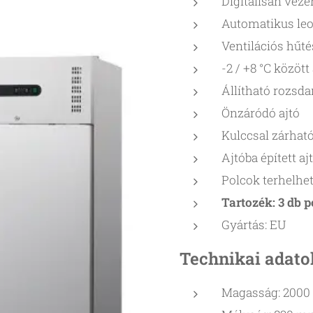
Digitálisan vezé
Automatikus leo
Ventilációs hűté
-2 / +8 °C közöt
Állítható rozsd
Önzáródó ajtó
Kulccsal zárható
Ajtóba épített a
Polcok terhelhe
Tartozék: 3 db p
Gyártás: EU
Technikai adato
Magasság: 200