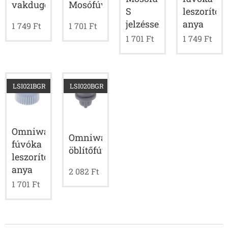
vakdugó
Mosófúvóka
S
leszorító
jelzéssel
anya
1 749
Ft
1 701
Ft
1 701
Ft
1 749
Ft
LSI021BGR
LSI020BGR
Omniwash
Omniwash
fúvóka
öblítőfúvóka
leszorító
anya
2 082
Ft
1 701
Ft