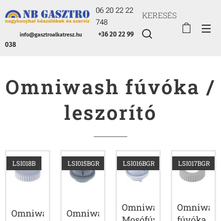
06 20 22 22
KERESÉS
748
+36 20 22 99
info@gasztroalkatresz.hu
038
Omniwash fúvóka /
leszorító
LSI018B
LSI015BGR
LSI016BGR
LSI017BGR
Omniwash
Omniwas
Omniwash
Omniwash
Mosófúvóka
fúvóka