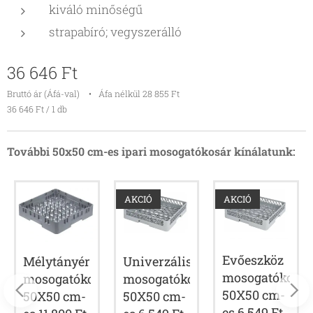
kiváló minőségű
strapabíró; vegyszerálló
36 646
Ft
Bruttó ár (Áfá-val)
Áfa nélkül 28 855 Ft
36 646 Ft / 1 db
További 50x50 cm-es ipari mosogatókosár kínálatunk:
AKCIÓ
AKCIÓ
Evőeszköz
Mélytányér
Univerzális
ár
mosogatókosár
mosogatókosár
mosogatókosár
50X50 cm-
50X50 cm-
50X50 cm-
es 6 549 Ft