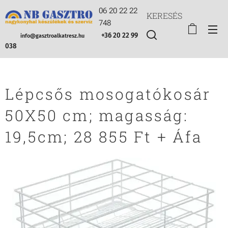
06 20 22 22
KERESÉS
748
+36 20 22 99
info@gasztroalkatresz.hu
038
Lépcsős mosogatókosár
50X50 cm; magasság:
19,5cm; 28 855 Ft + Áfa