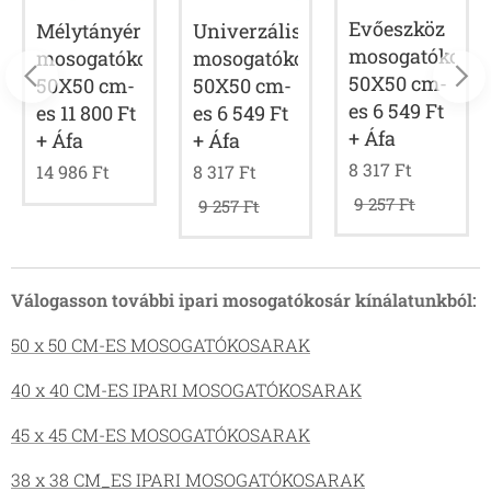
Evőeszköz
Mélytányér
Univerzális
ár
mosogatókosár
mosogatókosár
mosogatókosár
50X50 cm-
50X50 cm-
50X50 cm-
es 6 549 Ft
es 11 800 Ft
es 6 549 Ft
+ Áfa
+ Áfa
+ Áfa
8 317
Ft
14 986
Ft
8 317
Ft
9 257
Ft
9 257
Ft
Válogasson további ipari mosogatókosár kínálatunkból:
50 x 50 CM-ES MOSOGATÓKOSARAK
40 x 40 CM-ES IPARI MOSOGATÓKOSARAK
45 x 45 CM-ES MOSOGATÓKOSARAK
38 x 38 CM_ES IPARI MOSOGATÓKOSARAK