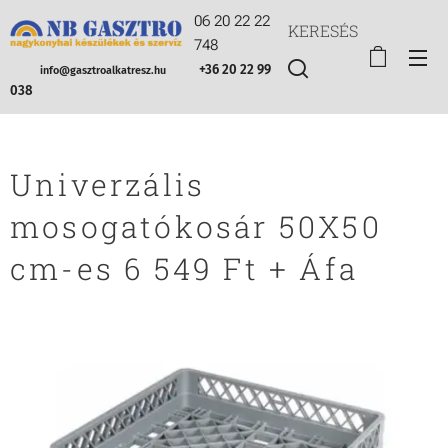
06 20 22 22
KERESÉS
748
+36 20 22 99
info@gasztroalkatresz.hu
038
Univerzális
mosogatókosár 50X50
cm-es 6 549 Ft + Áfa