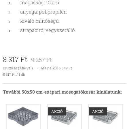
magasság: 10 cm
anyaga: polipropilén
kiváló minőségű
strapabíró; vegyszerálló
50x50 cm ipari mosogatókosár
8 317
Ft
9 257
Ft
Bruttó ár (Áfá-val)
Áfa nélkül 6 549 Ft
8 317 Ft / 1 db
További 50x50 cm-es ipari mosogatókosár kínálatunk:
AKCIÓ
AKCIÓ