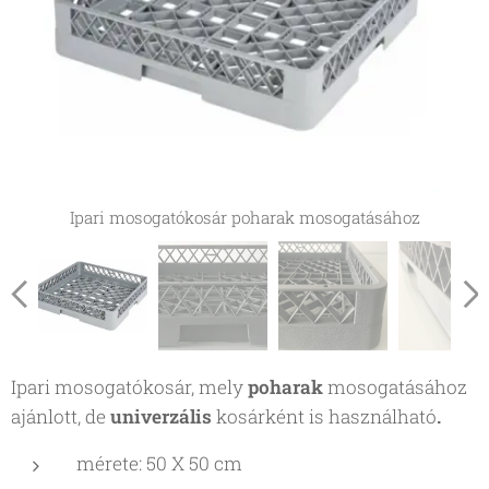
50x50 cm ipari mosogatókosár
Ipari mosogatókosár poharak mosogatásához
50x50 cm vegyes használatú ipari mosogatókosár
50x50 cm ipari mosogatókosár poharaknak
50x50 cm mosogatókosár poharaknak
Ipari mosogatókosár, mely
poharak
mosogatásához
ajánlott, de
univerzális
kosárként is használható
.
50x50 cm ipari mosogatókosár
mérete: 50 X 50 cm