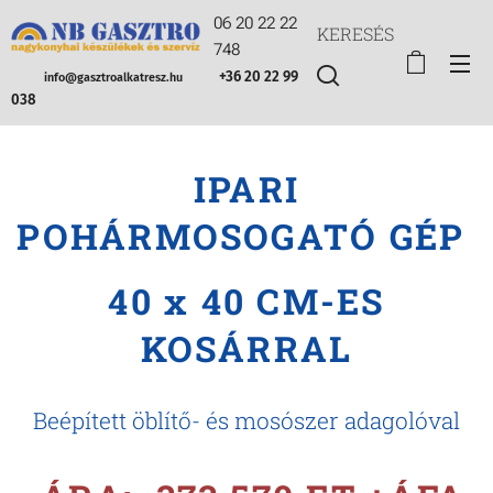
06 20 22 22
KERESÉS
748
+36 20 22 99
info@gasztroalkatresz.hu
038
IPARI
POHÁRMOSOGATÓ GÉP
40 x 40 CM-ES
KOSÁRRAL
Beépített öblítő- és mosószer adagolóval