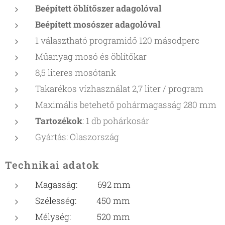
Beépített öblítőszer adagolóval
Beépített mosószer adagolóval
1 választható programidő 120 másodperc
Műanyag mosó és öblítőkar
8,5 literes mosótank
Takarékos vízhasználat 2,7 liter / program
Maximális betehető pohármagasság 280 mm
Tartozékok
: 1 db pohárkosár
Gyártás: Olaszország
Technikai adatok
Magasság: 692 mm
Szélesség: 450 mm
Mélység: 520 mm