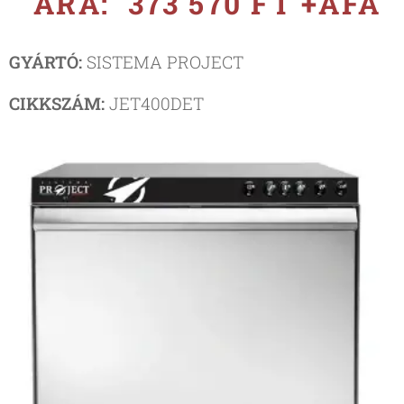
ÁRA: 373 570 FT +ÁFA
GYÁRTÓ:
SISTEMA PROJECT
CIKKSZÁM:
JET400DET