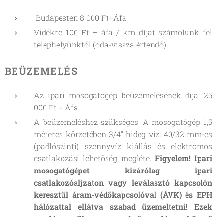
Budapesten 8 000 Ft+Áfa
Vidékre 100 Ft + áfa / km díjat számolunk fel
telephelyünktől (oda-vissza értendő)
BEÜZEMELÉS
Az ipari mosogatógép beüzemelésének díja: 25
000 Ft + Áfa
A beüzemeléshez szükséges: A mosogatógép 1,5
méteres körzetében 3/4" hideg víz, 40/32 mm-es
(padlószinti) szennyvíz kiállás és elektromos
csatlakozási lehetőség megléte.
Figyelem! Ipari
mosogatógépet kizárólag ipari
csatlakozóaljzaton vagy leválasztó kapcsolón
keresztül áram-védőkapcsolóval (ÁVK) és EPH
hálózattal ellátva szabad üzemeltetni! Ezek