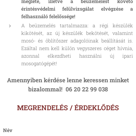
megléte, illetve a beüzemelést követő
érintésvédelmi felülvizsgálat elvégzése a
felhasználó felelőssége!
A beüzemelés tartalmazza: a régi készülék
kikötését, az új készülék bekötését, valamint
mosó- és öblítőszer adagolóinak beállítását is.
Ezáltal nem kell külön vegyszeres céget hívnia,
azonnal elkezdheti használni új ipari
mosogatógépét!
Amennyiben kérdése lenne keressen minket
bizalommal! 06 20 22 99 038
MEGRENDELÉS / ÉRDEKLŐDÉS
Név