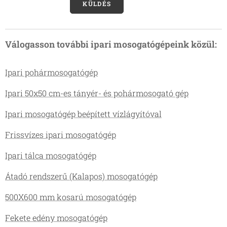
KÜLDÉS
Válogasson további ipari mosogatógépeink közül:
Ipari pohármosogatógép
Ipari 50x50 cm-es tányér- és pohármosogató gép
Ipari mosogatógép beépített vízlágyítóval
Frissvízes ipari mosogatógép
Ipari tálca mosogatógép
Átadó rendszerű (Kalapos) mosogatógép
500X600 mm kosarú mosogatógép
Fekete edény mosogatógép