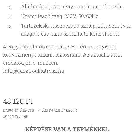
Állítható teljesítmény: maximum 4liter/óra
Üzemi feszültség: 230V; 50/60Hz
Tartozékok:
visszacsapó szelep; súly szűrővel;
adagoló cső; falra szerelhető konzol szett
4 vagy több darab rendelése esetén mennyiségi
kedvezményt tudunk biztosítani! Az aktuális árról
érdeklődjön e-mailben.
info@gasztroalkatresz.hu
48 120
Ft
Bruttó ár (Áfá-val)
Áfa nélkül 37 890 Ft
48 120 Ft / 1 db
KÉRDÉSE VAN A TERMÉKKEL