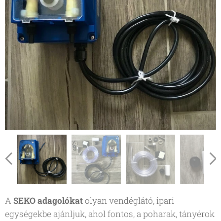
A
SEKO adagolókat
olyan vendéglátó, ipari
egységekbe ajánljuk, ahol fontos, a poharak, tányérok