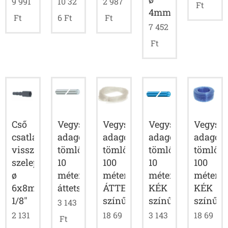
9 991
10 32
2 987
Ft
4mm
Ft
6
Ft
Ft
7 452
Ft
Cső
Vegyszer
Vegyszer
Vegyszer
Vegysze
csatlakozó
adagoló
adagoló
adagoló
adagol
visszacsapó
tömlő
tömlő
tömlő
tömlő
szelephez
10
100
10
100
ø
méter
méter
méter
méter
6x8mm
áttetsző
ÁTTETSZŐ
KÉK
KÉK
1/8"
színű
színű
színű
3 143
2 131
18 69
3 143
18 69
Ft