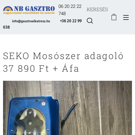
06 20 22 22
KERESÉS
748
+36 20 22 99
info@gasztroalkatresz.hu
038
SEKO Mosószer adagoló
37 890 Ft + Áfa