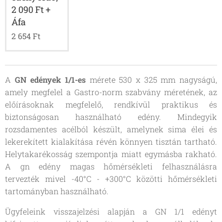
2 090 Ft +
Áfa
2 654
Ft
A
GN edények 1/1-es
mérete 530 x 325 mm nagyságú,
amely megfelel a
Gastro-norm szabvány
méretének, az
előírásoknak megfelelő, rendkívül praktikus és
biztonságosan használható edény. Mindegyik
rozsdamentes acélból készült, amelynek sima élei és
lekerekített kialakítása révén könnyen tisztán tartható.
Helytakarékosság szempontja miatt egymásba rakható.
A
gn edény
magas hőmérsékleti felhasználásra
tervezték mivel -40°C - +300°C közötti hőmérsékleti
tartományban használható.
Ügyfeleink visszajelzési alapján a GN 1/1 edényt