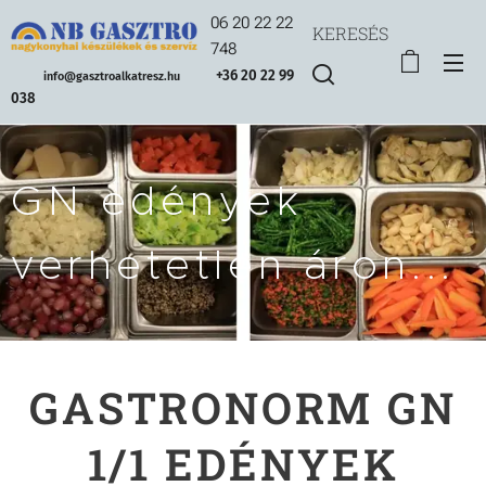
06 20 22 22
KERESÉS
748
+36 20 22 99
info@gasztroalkatresz.hu
038
GN edények
verhetetlen áron...
GASTRONORM GN
1/1 EDÉNYEK