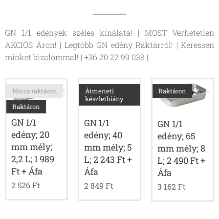
GN 1/1 edények széles kínálata! | MOST Verhetetlen
AKCIÓS Áron! | Legtöbb GN edény Raktárról! | Keressen
minket bizalommal! | +36 20 22 99 038 |
Nincs raktáron
Átmeneti
Raktáron
készlethiány
Raktáron
GN 1/1
GN 1/1
GN 1/1
edény; 20
edény; 40
edény; 65
mm mély;
mm mély; 5
mm mély; 8
2,2 L; 1 989
L; 2 243 Ft +
L; 2 490 Ft +
Ft + Áfa
Áfa
Áfa
2 526
Ft
2 849
Ft
3 162
Ft