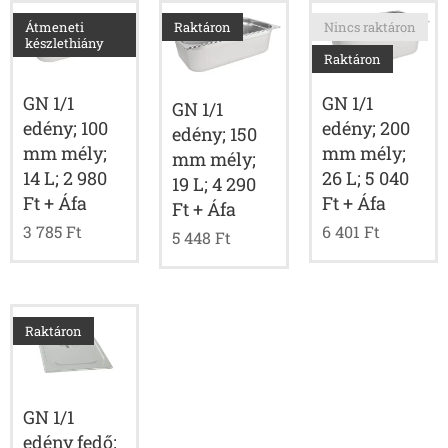
Átmeneti
Raktáron
Nincs raktáron
készlethiány
Raktáron
GN 1/1
GN 1/1
GN 1/1
edény; 200
edény; 100
edény; 150
mm mély;
mm mély;
mm mély;
26 L; 5 040
14 L; 2 980
19 L; 4 290
Ft + Áfa
Ft + Áfa
Ft + Áfa
6 401
Ft
3 785
Ft
5 448
Ft
Raktáron
GN 1/1
edény fedő;