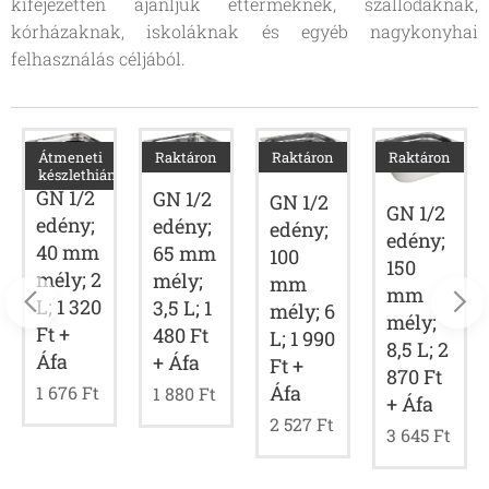
kifejezetten ajánljuk éttermeknek, szállodáknak,
kórházaknak, iskoláknak és egyéb nagykonyhai
felhasználás céljából.
Átmeneti
Raktáron
Raktáron
Raktáron
ny
készlethiány
GN 1/2
GN 1/2
GN 1/2
GN 1/2
edény;
edény;
edény;
edény;
40 mm
65 mm
100
150
mély; 2
mély;
mm
mm
L; 1 320
3,5 L; 1
mély; 6
mély;
Ft +
480 Ft
L; 1 990
8,5 L; 2
Áfa
+ Áfa
Ft +
870 Ft
Áfa
1 676
Ft
1 880
Ft
+ Áfa
2 527
Ft
3 645
Ft