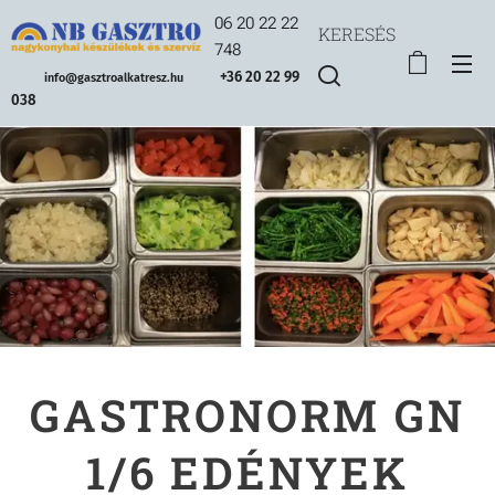
06 20 22 22
KERESÉS
748
+36 20 22 99
info@gasztroalkatresz.hu
038
GASTRONORM GN
1/6 EDÉNYEK