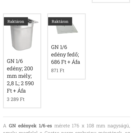
Raktáron
Raktáron
GN 1/6
edény fedő;
GN 1/6
686 Ft + Áfa
edény; 200
871
Ft
mm mély;
2,8 L; 2 590
Ft + Áfa
3 289
Ft
A
GN edények 1/6-es
mérete 176 x 108 mm nagyságú,
amely megfelel a
Gastro-norm szabvány
méretének, az