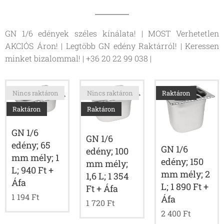
GN 1/6 edények széles kínálata! | MOST Verhetetlen
AKCIÓS Áron! | Legtöbb GN edény Raktárról! | Keressen
minket bizalommal! | +36 20 22 99 038 |
Nincs raktáron
Nincs raktáron
Raktáron
Raktáron
Raktáron
GN 1/6
GN 1/6
edény; 65
GN 1/6
edény; 100
mm mély; 1
edény; 150
mm mély;
L; 940 Ft +
mm mély; 2
1,6 L; 1 354
Áfa
L; 1 890 Ft +
Ft + Áfa
1 194
Ft
Áfa
1 720
Ft
2 400
Ft