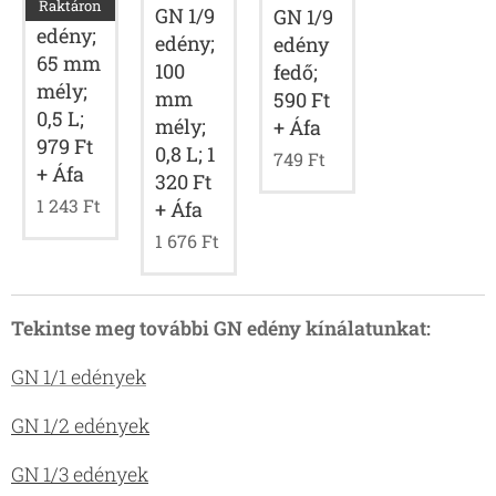
GN 1/9
Raktáron
GN 1/9
GN 1/9
edény;
edény;
edény
65 mm
100
fedő;
mély;
mm
590 Ft
0,5 L;
mély;
+ Áfa
979 Ft
0,8 L; 1
749
Ft
+ Áfa
320 Ft
1 243
Ft
+ Áfa
1 676
Ft
Tekintse meg további GN edény kínálatunkat:
GN 1/1 edények
GN 1/2 edények
GN 1/3 edények