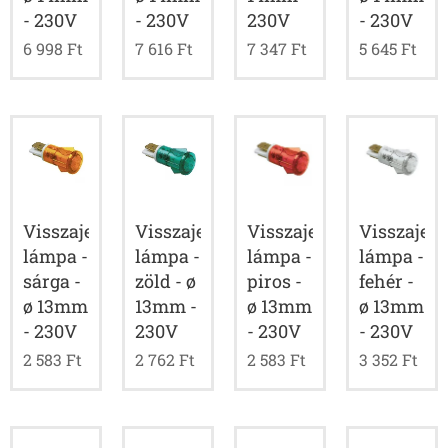
- 230V
- 230V
230V
- 230V
6 998
Ft
7 616
Ft
7 347
Ft
5 645
Ft
Visszajelző
Visszajelző
Visszajelző
Visszajelz
lámpa -
lámpa -
lámpa -
lámpa -
sárga -
zöld - ø
piros -
fehér -
ø 13mm
13mm -
ø 13mm
ø 13mm
- 230V
230V
- 230V
- 230V
2 583
Ft
2 762
Ft
2 583
Ft
3 352
Ft