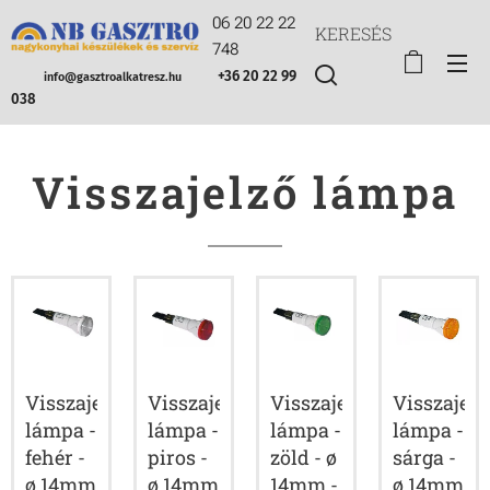
06 20 22 22
KERESÉS
748
+36 20 22 99
info@gasztroalkatresz.hu
038
Visszajelző lámpa
Visszajelző
Visszajelző
Visszajelző
Visszajelz
lámpa -
lámpa -
lámpa -
lámpa -
fehér -
piros -
zöld - ø
sárga -
ø 14mm
ø 14mm
14mm -
ø 14mm