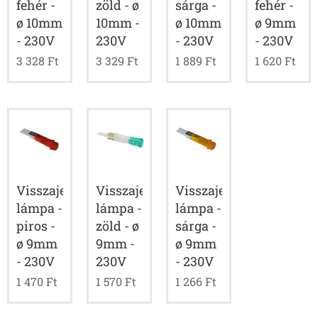
fehér -
zöld - ø
sárga -
fehér -
ø 10mm
10mm -
ø 10mm
ø 9mm
- 230V
230V
- 230V
- 230V
3 328
Ft
3 329
Ft
1 889
Ft
1 620
Ft
Visszajelző
Visszajelző
Visszajelző
lámpa -
lámpa -
lámpa -
piros -
zöld - ø
sárga -
ø 9mm
9mm -
ø 9mm
- 230V
230V
- 230V
1 470
Ft
1 570
Ft
1 266
Ft