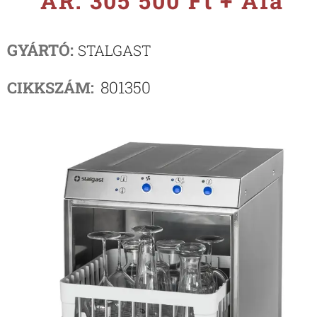
ÁR: 305 500 Ft + Áfa
GYÁRTÓ:
STALGAST
801350
CIKKSZÁM: