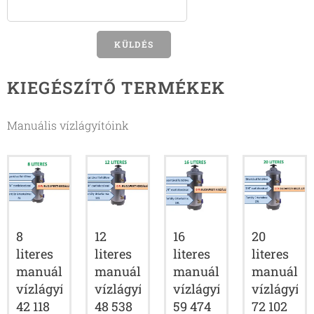
KÜLDÉS
KIEGÉSZÍTŐ TERMÉKEK
Manuális vízlágyítóink
8
12
16
20
literes
literes
literes
literes
manuális
manuális
manuális
manuális
vízlágyító
vízlágyító
vízlágyító
vízlágyító
42 118
48 538
59 474
72 102