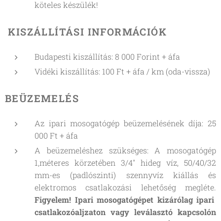
köteles készülék!
KISZÁLLÍTÁSI INFORMÁCIÓK
Budapesti kiszállítás: 8 000 Forint + áfa
Vidéki kiszállítás: 100 Ft + áfa / km (oda-vissza)
BEÜZEMELÉS
Az ipari mosogatógép beüzemelésének díja: 25
000 Ft + áfa
A beüzemeléshez szükséges: A mosogatógép
1,méteres körzetében 3/4" hideg víz, 50/40/32
mm-es (padlószinti) szennyvíz kiállás és
elektromos csatlakozási lehetőség megléte.
Figyelem! Ipari mosogatógépet kizárólag ipari
csatlakozóaljzaton vagy leválasztó kapcsolón