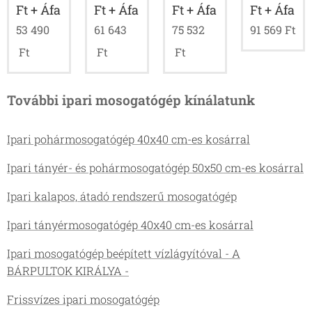
Ft + Áfa
Ft + Áfa
Ft + Áfa
Ft + Áfa
53 490
61 643
75 532
91 569
Ft
Ft
Ft
Ft
További ipari mosogatógép kínálatunk
Ipari pohármosogatógép 40x40 cm-es kosárral
Ipari tányér- és pohármosogatógép 50x50 cm-es kosárral
Ipari kalapos, átadó rendszerű mosogatógép
Ipari tányérmosogatógép 40x40 cm-es kosárral
Ipari mosogatógép beépített vízlágyítóval - A
BÁRPULTOK KIRÁLYA -
Frissvízes ipari mosogatógép