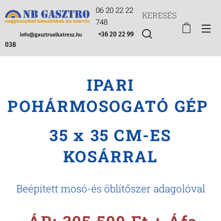
06 20 22 22
KERESÉS
748
+36 20 22 99
info@gasztroalkatresz.hu
038
IPARI
POHÁRMOSOGATÓ GÉP
35 x 35 CM-ES
KOSÁRRAL
Beépített mosó-és öblítőszer adagolóval