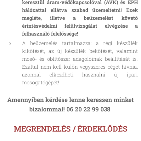
keresztül áram-védőkapcsolóval (ÁVK) és EPH
hálózattal ellátva szabad üzemeltetni! Ezek
megléte, illetve a beüzemelést követő
érintésvédelmi felülvizsgálat elvégzése a
felhasználó felelőssége!
A beüzemelés tartalmazza: a régi készülék
kikötését, az új készülék bekötését, valamint
mosó- és öblítőszer adagolóinak beállítását is.
Ezáltal nem kell külön vegyszeres céget hívnia,
azonnal elkezdheti használni új ipari
mosogatógépét!
Amennyiben kérdése lenne keressen minket
bizalommal! 06 20 22 99 038
MEGRENDELÉS / ÉRDEKLŐDÉS