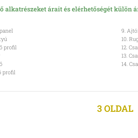
ő alkatrészeket árait és elérhetőségét külön 
 panel
9. Ajt
tyú
10. Ru
ő profil
12. Cs
r
13. Cs
tő
14. Cs
 profil
3 OLDAL