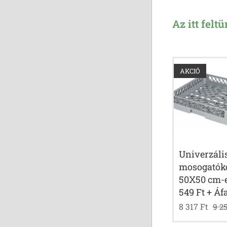
Az itt felt
AKCIÓ
Univerzáli
mosogatók
50X50 cm-e
549 Ft + Áf
8 317
Ft
9 2