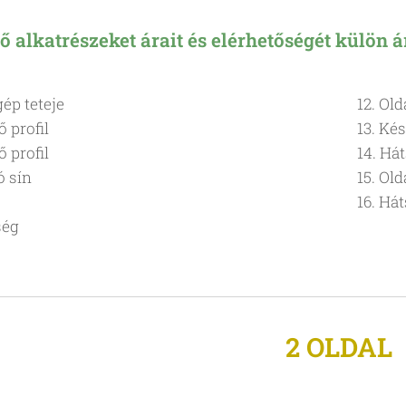
ő alkatrészeket árait és elérhetőségét külön 
atógép teteje
12. Old
gzítő profil
13. Ké
ő profil
14. Há
ó sín
15. Ol
16. Há
ség
2 OLDAL