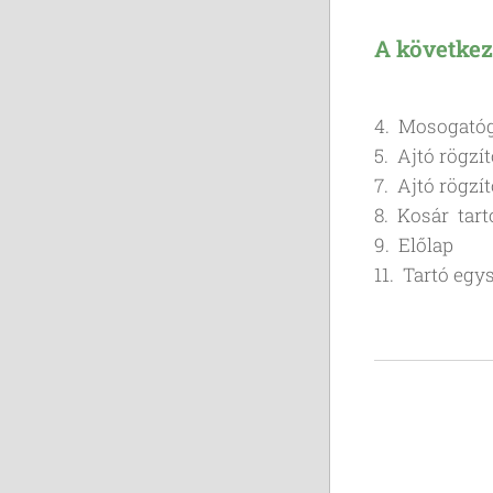
A következ
4. Mosog
5. Ajtó rö
7. Ajtó rögzít
8. Kosár tart
9. Előlap
11. Tartó egy