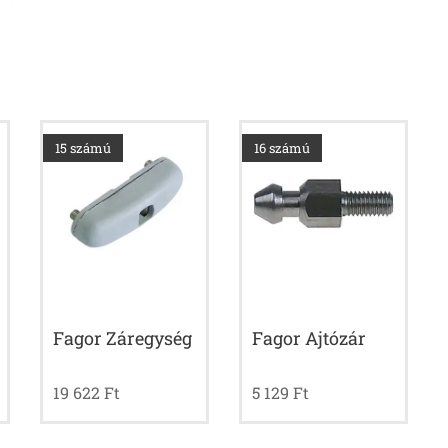
15 számú
16 számú
Fagor Záregység
Fagor Ajtózár
19 622
Ft
5 129
Ft