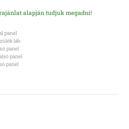
árajánlat alapján tudjuk megadni!
al panel
szülék láb
tsó panel
dalsó panel
tsó panel