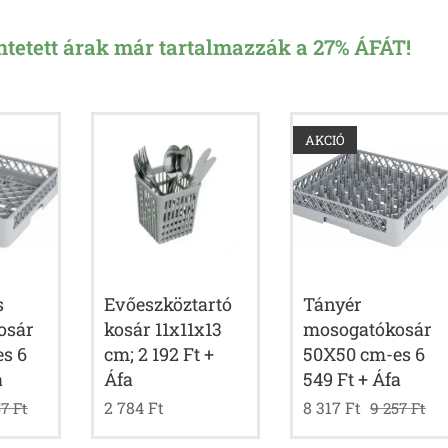
üntetett árak már tartalmazzák a 27% ÁFÁT!
AKCIÓ
s
Evőeszköztartó
Tányér
osár
kosár 11x11x13
mosogatókosár
s 6
cm; 2 192 Ft +
50X50 cm-es 6
a
Áfa
549 Ft + Áfa
2 784
Ft
8 317
Ft
57
Ft
9 257
Ft