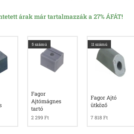
üntetett árak már tartalmazzák a 27% ÁFÁT!
5 számú
11 számú
Fagor
Fagor Ajtó
Ajtómágnes
s
ütköző
tartó
2 299
Ft
7 818
Ft