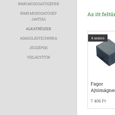
IPARI MOSOGATÓGÉPEK
Az itt felt
IPARI MOSOGATÓGÉP
JAVÍTÁS
ALKATRÉSZEK
ADAGOLÁSTECHNIKA
4 számú
JÉGGÉPEK
VÍZLÁGYÍTÓK
Fagor
Ajtómágne
7 406
Ft