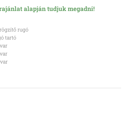
árajánlat alapján tudjuk megadni!
órögzítő rugó
gó tartó
avar
avar
avar