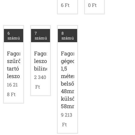
6
Ft
0
Ft
6
7
8
számú
számú
számú
Fagor
Fagor
Fagor
szűrő
gégecső;
leszorító
tartó
1,5
bilincs
leszorítója
méter;
2 340
belső:
16 21
Ft
48mm;
8
Ft
külső:
58mm
9 213
Ft