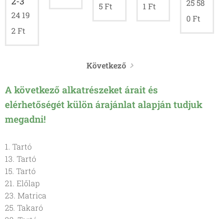
2-3
25 58
5
Ft
1
Ft
24 19
0
Ft
2
Ft
Következő
A következő alkatrészeket árait és
elérhetőségét külön árajánlat alapján tudjuk
megadni!
1. Tartó
13. Tartó
15. Tartó
21. Előlap
23. Matrica
25. Takaró