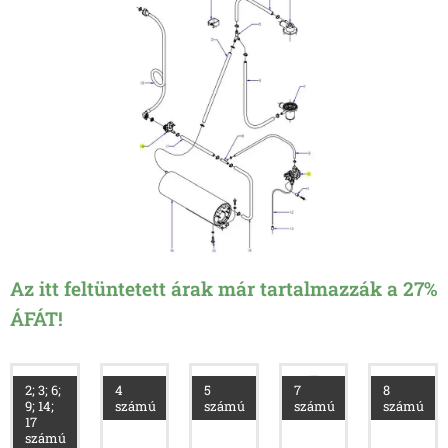
Az itt feltüntetett árak már tartalmazzák a 27%
ÁFÁT!
2; 3; 6;
4
5
7
8
9; 14;
számú
számú
számú
számú
17
számú