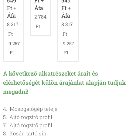
549
Ft +
549
Ft +
Áfa
Ft +
Áfa
Áfa
2 784
8 317
8 317
Ft
Ft
Ft
9 257
9 257
Ft
Ft
A következő alkatrészeket árait és
elérhetőségét külön árajánlat alapján tudjuk
megadni!
4. Mosogatógép teteje
5. Ajtó rögzítő profil
7. Ajtó rögzítő profil
8. Kosár tartó sín