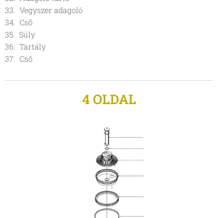
33. Vegyszer adagoló
34. Cső
35. Súly
36. Tartály
37. Cső
4 OLDAL