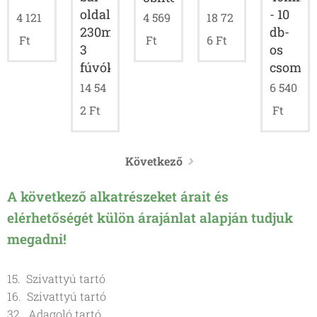
oldali;
- 10
4 121
4 569
18 72
230mm;
db-
Ft
Ft
6
Ft
3
os
fúvókás
csomag
14 54
6 540
2
Ft
Ft
Következő
A következő alkatrészeket árait és
elérhetőségét külön árajánlat alapján tudjuk
megadni!
15. Szivattyú tartó
16. Szivattyú tartó
32. Adagoló tartó