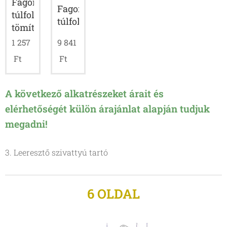
Fagor
Fagor
túlfolyócső
túlfolyócső
tömítése
1 257
9 841
Ft
Ft
A következő alkatrészeket árait és
elérhetőségét külön árajánlat alapján tudjuk
megadni!
3. Leeresztő szivattyú tartó
6 OLDAL