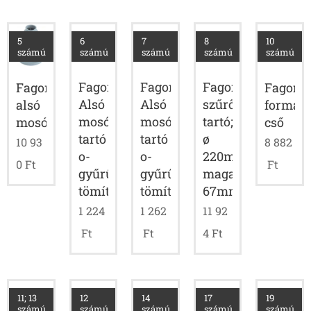
5
6
7
8
10
számú
számú
számú
számú
számú
Fagor
Fagor
Fagor
Fagor
Fagor
Alsó
Alsó
szűrő
alsó
formázo
mosókar
mosókar
tartó;
mosókartartó
cső
tartó
tartó
ø
10 93
8 882
o-
o-
220mm;
0
Ft
Ft
gyűrű,
gyűrű,
magasság:
tömítés
tömítés
67mm
1 224
1 262
11 92
Ft
Ft
4
Ft
11; 13
12
14
17
19
számú
számú
számú
számú
számú