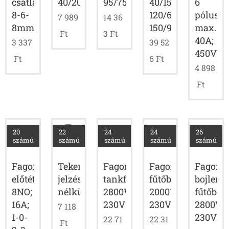
csatlakozó;
40/15;
6
40/20mbar
95/75mbar
8-6-
120/60;
pólusú;
7 989
14 36
8mm
150/95mbar
max.
Ft
3
Ft
40A;
3 337
39 52
450V
Ft
6
Ft
4 898
Ft
20
22
24
24
26
számú
számú
számú
számú
számú
Fagor
Fagor
Fagor
Fagor
Tekerőgomb
előtétkapcsoló;
tankfűtőbetét
fűtőbetét
bojler
jelzés
8NO;
2800W;
2000W;
fűtőbeté
nélküli
16A;
230V
230V
2800W;
7 118
1-0-
230V
22 71
22 31
Ft