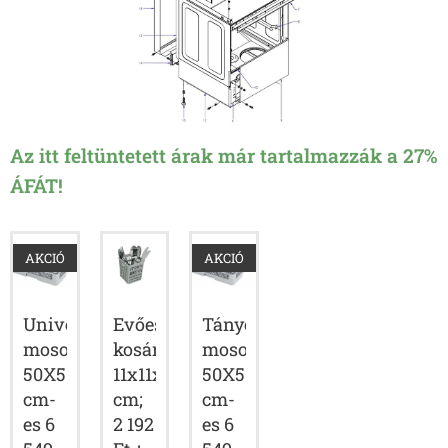
Az itt feltüntetett árak már tartalmazzák a 27%
ÁFÁT!
AKCIÓ
AKCIÓ
Univerzális
Evőeszköztartó
Tányér
mosogatókosár
kosár
mosogatókosár
50X50
11x11x13
50X50
cm-
cm;
cm-
es 6
2 192
es 6