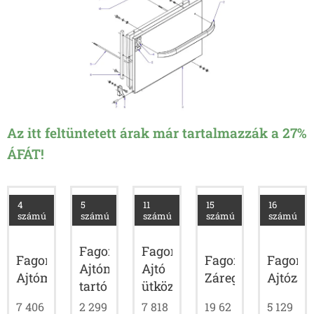
Az itt feltüntetett árak már tartalmazzák a 27%
ÁFÁT!
4
5
11
15
16
számú
számú
számú
számú
számú
Fagor
Fagor
Fagor
Fagor
Fagor
Ajtómágnes
Ajtó
Ajtómágnes
Záregység
Ajtózár
tartó
ütköző
7 406
2 299
7 818
19 62
5 129