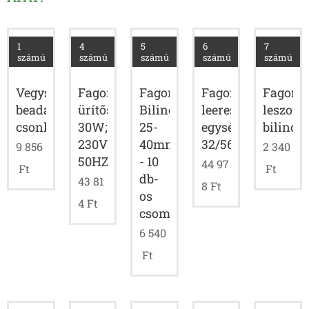
1
4
5
6
7
számú
számú
számú
számú
számú
Fagor
Fagor
Fagor
Vegyszer
Fagor
ürítőszivattyú;
Bilincs
leeresztő
beadagoló
leszorít
30W;
25-
egység;
csonk
bilincs
230V;
40mm
32/56mm
9 856
2 340
50HZ
- 10
44 97
Ft
Ft
db-
43 81
8
Ft
os
4
Ft
csomag
6 540
Ft