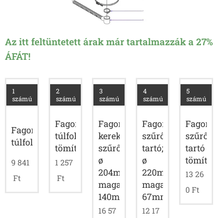
Az itt feltüntetett árak már tartalmazzák a 27%
ÁFÁT!
1
2
3
4
5
számú
számú
számú
számú
számú
Fagor
Fagor
Fagor
Fagor
Fagor
kerek
szűrő
szűrő
túlfolyócső
túlfolyócső
szűrő;
tartó;
tartó
tömítése
ø
ø
tömítés
9 841
1 257
204mm;
220mm;
13 26
Ft
Ft
magasság:
magasság:
0
Ft
140mm
67mm
16 57
12 17