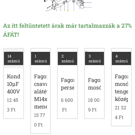
Az itt feltüntetett árak már tartalmazzák a 27%
ÁFÁT!
14
1
2
3
4
számú
számú
számú
számú
számú
Fagor
Fagor
Kondenzátor
Fagor
Fagor
csavaros
mosóka
10µF
persely
mosókar
alátét
tengely
400V
M14x1
közép
12 45
6 600
18 00
menettel
21 32
3
Ft
Ft
9
Ft
15 77
4
Ft
0
Ft