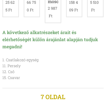
mosogatógéphez
25 62
66 75
158 4
5 510
2 987
5
Ft
0
Ft
09
Ft
Ft
Ft
A következő alkatrészeket árait és
elérhetőségét külön árajánlat alapján tudjuk
megadni!
1. Csatlakozó egység
11. Persely
12. Cső
15. Csavar
7 OLDAL